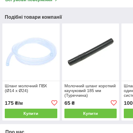
Подібні товари компанії
Шланг молочний ПВХ
Молочний шланг короткий
Шлан
(Ø14 x Ø24)
каучуковий 185 мм
один
(Туреччина)
сист
175
65
100
₴/м
₴
Купити
Купити
Про нас