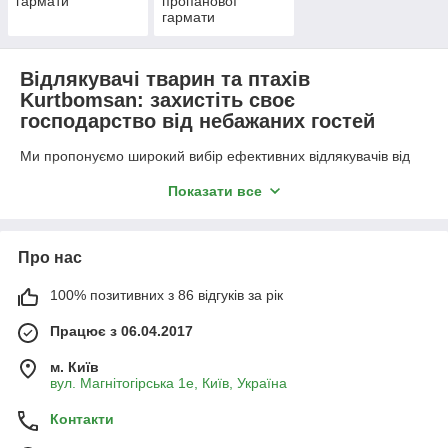
гармати
пропанової
гармати
Відлякувачі тварин та птахів
Kurtbomsan: захистіть своє
господарство від небажаних гостей
Ми пропонуємо широкий вибір ефективних відлякувачів від
провідного турецького виробника Kurtbomsan, які допоможуть
Показати все
вам захистити ваше господарство від тварин та птахів, що
завдають шкоди. Наш асортимент включає:
Пропанові гармати:
Про нас
Якщо ви шукаєте ефективний спосіб
відлякування птахів, наші гармати для
100% позитивних з 86 відгуків за рік
відлякування птахів – ідеальне рішення. Вони
створюють гучні хлопки, які відлякують птахів від
Працює з 06.04.2017
вашого поля або саду. Наші пропанові гармати
від Kurtbomsan відрізняються надійністю та
м. Київ
вул. Магнітогірська 1е, Київ, Україна
довговічністю. Також ви можете знайти в нас
звукові відлякувачі птахів, та відлякувач птахів
Контакти
гармата. Наші гармати для відлякування тварин
також чудово підійдуть для відлякування диких