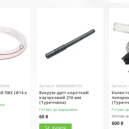
00944
8680640069159
й ПВХ (Ø14 x
Вакуум-дріт короткий
Колект
каучуковий 210 мм
попарн
(Туреччина)
(Туречч
вки
Готово до відправки
Готово д
60 ₴
Оптом і в
600 ₴
Купити