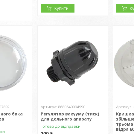
Купити
К
07892
8680640094990
ного бака
Регулятор вакууму (тиск)
Кришка 
ра
для дольного апарату
збільше
трьома
Готово до відправки
відра Ø
вки
200 ₴