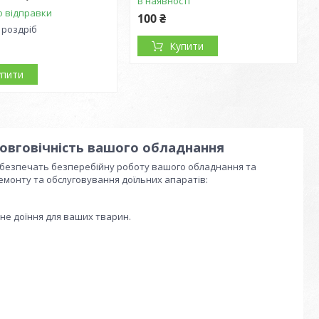
В наявності
о відправки
100 ₴
 роздріб
Купити
упити
 довговічність вашого обладнання
 забезпечать безперебійну роботу вашого обладнання та
емонту та обслуговування доїльних апаратів:
не доїння для ваших тварин.