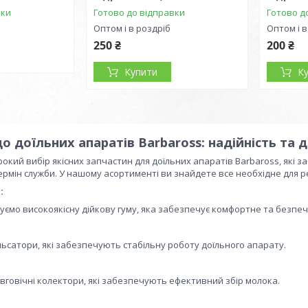
вки
Готово до відправки
Готово д
Оптом і в роздріб
Оптом і в
250 ₴
200 ₴
Купити
К
о доїльних апаратів Barbaross: надійність та
кий вибір якісних запчастин для доїльних апаратів Barbaross, які
рмін служби. У нашому асортименті ви знайдете все необхідне для р
:
ємо високоякісну дійкову гуму, яка забезпечує комфортне та безпеч
льсатори, які забезпечують стабільну роботу доїльного апарату.
овговічні колектори, які забезпечують ефективний збір молока.