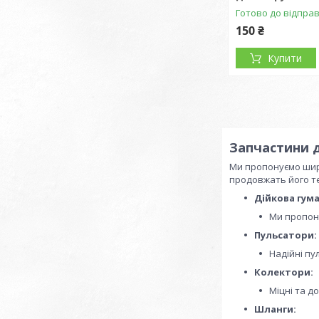
Готово до відпра
150 ₴
Купити
Запчастини д
Ми пропонуємо широ
продовжать його те
Дійкова гума
Ми пропону
Пульсатори:
Надійні пу
Колектори:
Міцні та д
Шланги: