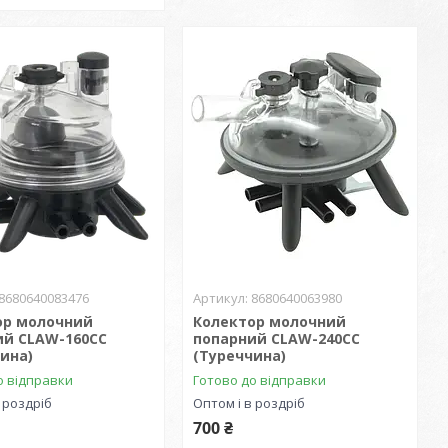
8680640083476
8680640063980
ор молочний
Колектор молочний
ий CLAW-160CC
попарний CLAW-240CC
ина)
(Туреччина)
о відправки
Готово до відправки
 роздріб
Оптом і в роздріб
700 ₴