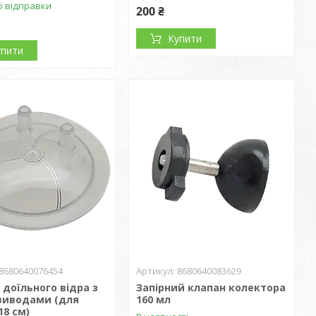
о відправки
200 ₴
Купити
упити
8680640076454
8680640083629
доїльного відра з
Запірний клапан колектора
виводами (для
160 мл
18 см)