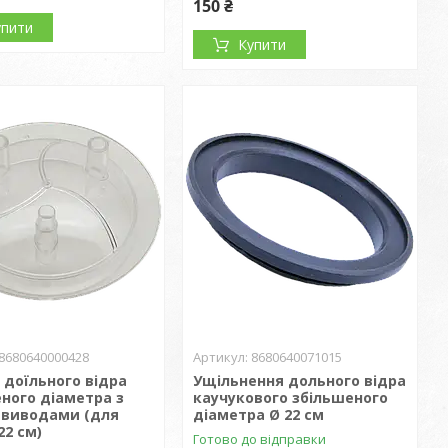
150 ₴
упити
Купити
8680640000428
8680640071015
доїльного відра
Ущільнення дольного відра
ного діаметра з
каучукового збільшеного
 виводами (для
діаметра Ø 22 см
22 см)
Готово до відправки