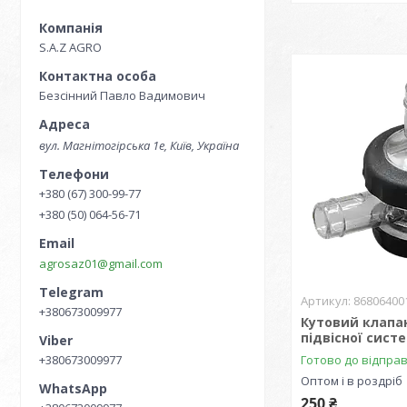
S.A.Z AGRO
Безсінний Павло Вадимович
вул. Магнітогірська 1е, Київ, Україна
+380 (67) 300-99-77
+380 (50) 064-56-71
agrosaz01@gmail.com
86806400
+380673009977
Кутовий клапа
підвісної сист
Готово до відпра
+380673009977
Оптом і в роздріб
250 ₴