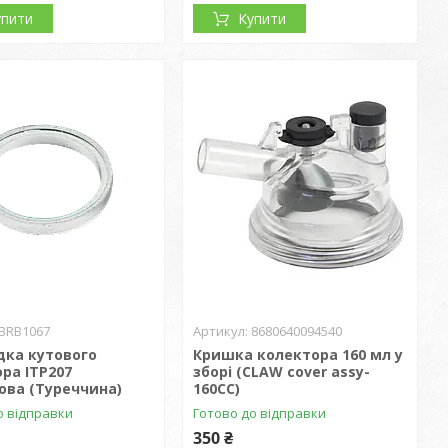
упити
Купити
BRB1067
8680640094540
дка кутового
Кришка колектора 160 мл у
ра ITP207
зборі (CLAW cover assy-
ова (Туреччина)
160CC)
о відправки
Готово до відправки
350 ₴