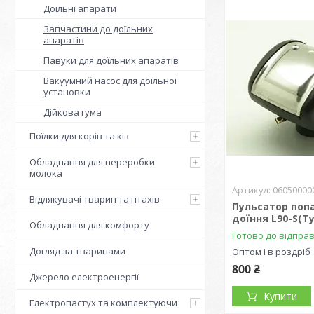
Доїльні апарати
Запчастини до доїльних
апаратів
Павуки для доїльних апаратів
Вакуумний насос для доїльної
установки
Дійкова гума
Поїлки для корів та кіз
Обладнання для переробки
молока
06050000
Відлякувачі тварин та птахів
Пульсатор поп
доїння L90-S(Т
Обладнання для комфорту
Готово до відпра
Догляд за тваринами
Оптом і в роздріб
800 ₴
Джерело електроенергії
Купити
Електропастух та комплектуючи