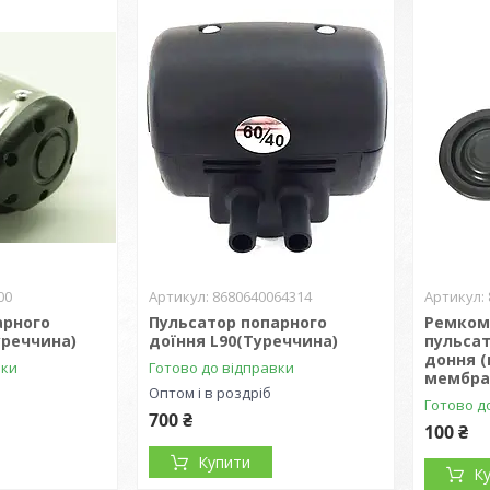
00
8680640064314
арного
Пульсатор попарного
Ремком
уреччина)
доїння L90(Туреччина)
пульса
доння (
вки
Готово до відправки
мембран
Оптом і в роздріб
Готово д
700 ₴
100 ₴
Купити
К