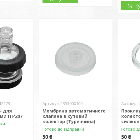
К
12179
1353000100
н для
Мембрана автоматичного
Прокла
еми ITP207
клапана в кутовий
колекто
колектор (Туреччина)
силікон
вки
Готово до відправки
Готово д
50 ₴
50 ₴