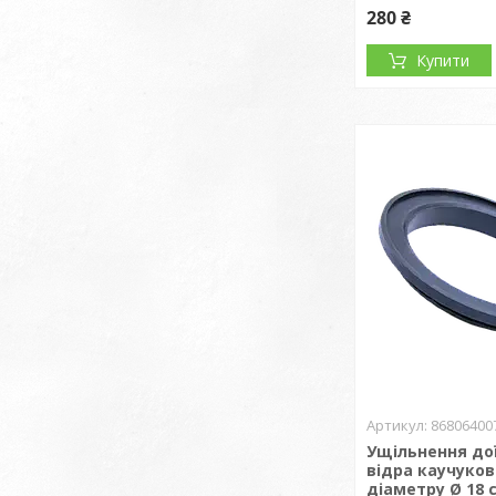
280 ₴
Купити
86806400
Ущільнення до
відра каучуко
діаметру Ø 18 