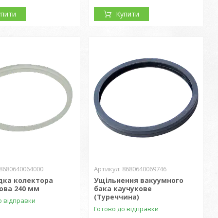
упити
Купити
8680640064000
8680640069746
дка колектора
Ущільнення вакуумного
ова 240 мм
бака каучукове
(Туреччина)
о відправки
Готово до відправки