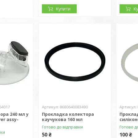
Купити
К
64017
8680640083490
ора 240 мл у
Прокладка колектора
Прокла
er assy-
каучукова 160 мл
силікон
Готово до відправки
Готово д
вки
50 ₴
100 ₴