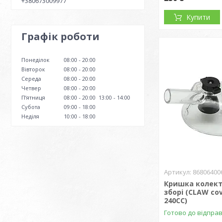
+380673009977
Купити
Графік роботи
Понеділок
08:00
20:00
Вівторок
08:00
20:00
Середа
08:00
20:00
Четвер
08:00
20:00
Пʼятниця
08:00
20:00
13:00
14:00
Субота
09:00
18:00
Неділя
10:00
18:00
86806400
Кришка колект
зборі (CLAW cov
240CC)
Готово до відпра