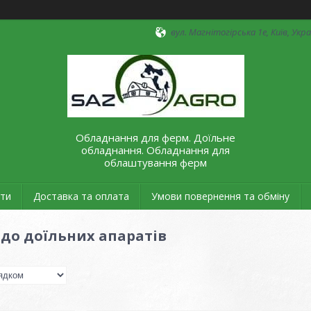
вул. Магнітогірська 1е, Київ, Укр
Обладнання для ферм. Доїльне
обладнання. Обладнання для
облаштування ферм
ти
Доставка та оплата
Умови повернення та обміну
до доїльних апаратів