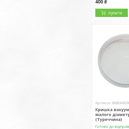
400 ₴
Купити
86806400
Кришка вакуум
малого діамет
(Туреччина)
Готово до відпра