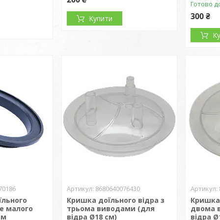
Готово д
300 ₴
Купити
К
70186
8680640076430
їльного
Кришка доїльного відра з
Кришка 
ве малого
трьома виводами (для
двома 
см
відра Ø18 см)
відра Ø