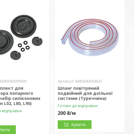
8680640099499
8680640094625
плект для
Шланг повітряний
тора попарного
подвійний для доїльної
набір силіконових
системи (Туреччина)
 L02, L80, L90)
Готово до відправки
о відправки
200 ₴/м
Купити
упити