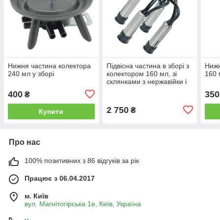
Нижня частина колектора
Підвісна частина в зборі з
Нижн
240 мл у зборі
колектором 160 мл, зі
160 
склянками з нержавійки і
дійковою гумою
400
350
₴
2 750
₴
Купити
Про нас
100% позитивних з 86 відгуків за рік
Працює з 06.04.2017
м. Київ
вул. Магнітогірська 1е, Київ, Україна