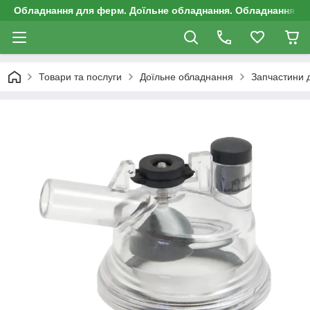
Обладнання для ферм. Доїльне обладнання. Обладнання д
Товари та послуги
Доїльне обладнання
Запчастини д