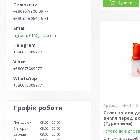
Купити
+380 (67) 300-99-77
+380 (50) 064-56-71
agrosaz01@gmail.com
+380673009977
+380673009977
+380673009977
SBK1020
Графік роботи
Склянка для де
вим'я перед д
Понеділок
08:00
20:00
(Туреччина)
Вівторок
08:00
20:00
Готово до відпра
Середа
08:00
20:00
Оптом і в роздріб