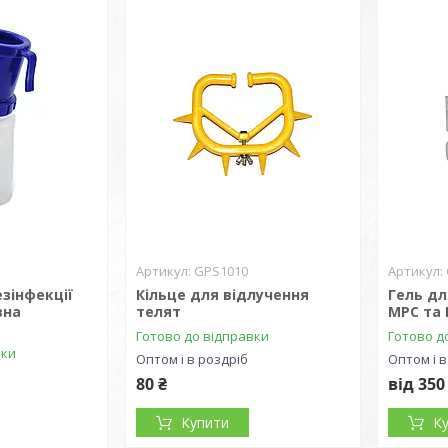
GPS1010
зінфекції
Кільце для відлучення
Гель д
вна
телят
МРС та 
Готово до відправки
Готово д
вки
Оптом і в роздріб
Оптом і в
80 ₴
від 350
Купити
К