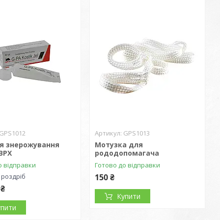
GPS1012
GPS1013
ля знерожування
Мотузка для
ВРХ
рододопомагача
о відправки
Готово до відправки
 роздріб
150 ₴
 ₴
Купити
упити