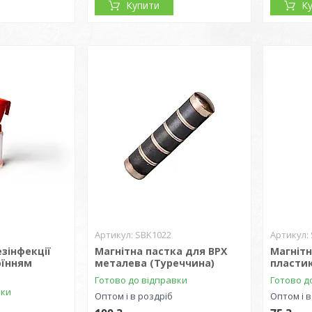
Купити
К
SBK1022
зінфекції
Магнітна пастка для ВРХ
Магнітн
оїнням
металева (Туреччина)
пластик
Готово до відправки
Готово д
вки
Оптом і в роздріб
Оптом і в