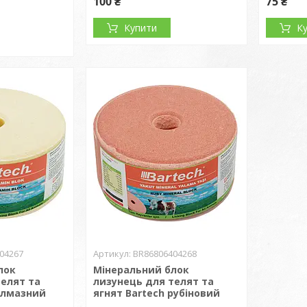
100 ₴
75 ₴
Купити
К
04267
BR86806404268
лок
Мінеральний блок
телят та
лизунець для телят та
 алмазний
ягнят Bartech рубіновий