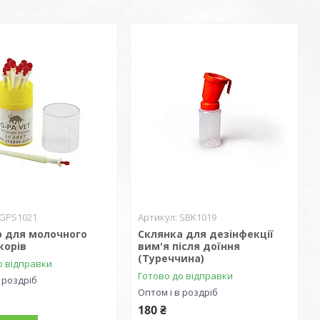
GPS1021
SBK1019
р для молочного
Склянка для дезінфекції
корів
вим'я після доїння
(Туреччина)
о відправки
Готово до відправки
 роздріб
Оптом і в роздріб
180 ₴