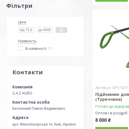
Фільтри
Ціна
Наявність
В наявності
11
Контакти
GPS1027
S.A.Z AGRO
Підйомник для 
(Туреччина)
Готово до відпра
Безсінний Павло Вадимович
Оптом і в роздріб
8 000 ₴
вул. Магнітогірська 1е, Київ, Україна