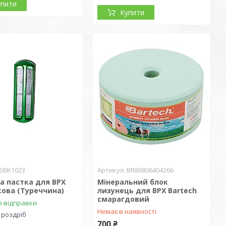
упити
Купити
SBK1023
BR86806404266
а пастка для ВРХ
Мінеральний блок
ова (Туреччина)
лизунець для ВРХ Bartech
смарагдовий
о відправки
Немає в наявності
 роздріб
700 ₴