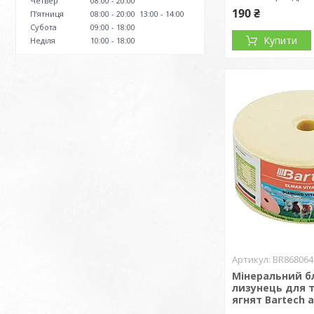
Четвер
08:00
20:00
190 ₴
Пʼятниця
08:00
20:00
13:00
14:00
Субота
09:00
18:00
Купити
Неділя
10:00
18:00
BR868064
Мінеральний б
лизунець для 
ягнят Bartech