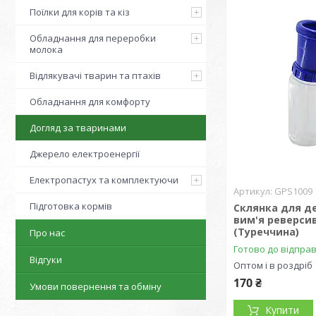
Поїлки для корів та кіз
Обладнання для переробки
молока
Відлякувачі тварин та птахів
Обладнання для комфорту
Догляд за тваринами
Джерело електроенергії
Електропастух та комплектуючи
GPS1009
Підготовка кормів
Склянка для де
вим'я реверси
(Туреччина)
Про нас
Готово до відпра
Відгуки
Оптом і в роздріб
170 ₴
Умови повернення та обміну
Купити