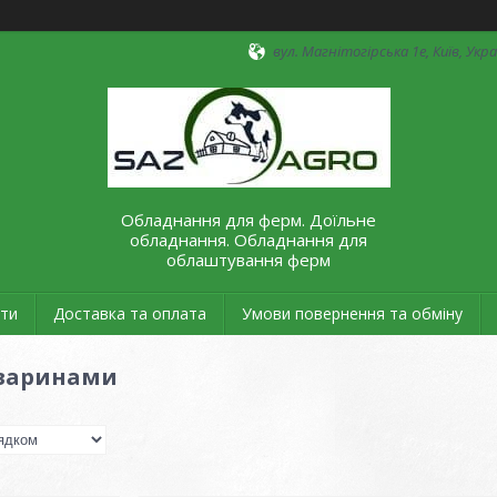
вул. Магнітогірська 1е, Київ, Укр
Обладнання для ферм. Доїльне
обладнання. Обладнання для
облаштування ферм
ти
Доставка та оплата
Умови повернення та обміну
тваринами