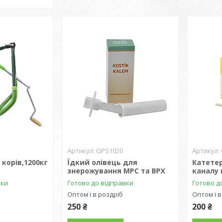
GPS1020
корів,1200кг
Їдкий олівець для
Катете
знерожування МРС та ВРХ
каналу 
вки
Готово до відправки
Готово д
Оптом і в роздріб
Оптом і в
250 ₴
200 ₴