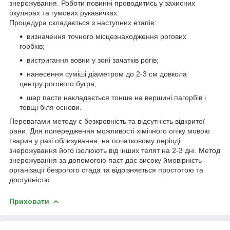
знерожування. Роботи повинні проводитись у захисних
окулярах та гумових рукавичках.
Процедура складається з наступних етапів:
визначення точного місцезнаходження рогових
горбків;
вистригання вовни у зоні зачатків рогів;
нанесення суміші діаметром до 2-3 см довкола
центру рогового бугра;
шар пасти накладається тонше на вершині пагорбів і
товщі біля основи.
Перевагами методу є безкровність та відсутність відкритої
рани. Для попередження можливості хімічного опіку мовою
тварин у разі облизування, на початковому періоді
знерожування його ізолюють від інших телят на 2-3 дні. Метод
знерожування за допомогою паст дає високу ймовірність
організації безрогого стада та відрізняється простотою та
доступністю.
Приховати