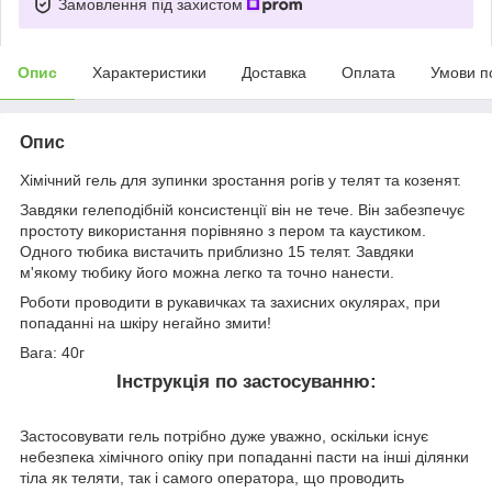
Замовлення під захистом
Опис
Характеристики
Доставка
Оплата
Умови п
Опис
Хімічний гель для зупинки зростання рогів у телят та козенят.
Завдяки гелеподібній консистенції він не тече. Він забезпечує
простоту використання порівняно з пером та каустиком.
Одного тюбика вистачить приблизно 15 телят. Завдяки
м'якому тюбику його можна легко та точно нанести.
Роботи проводити в рукавичках та захисних окулярах, при
попаданні на шкіру негайно змити!
Вага: 40г
Інструкція по застосуванню:
Застосовувати гель потрібно дуже уважно, оскільки існує
небезпека хімічного опіку при попаданні пасти на інші ділянки
тіла як теляти, так і самого оператора, що проводить