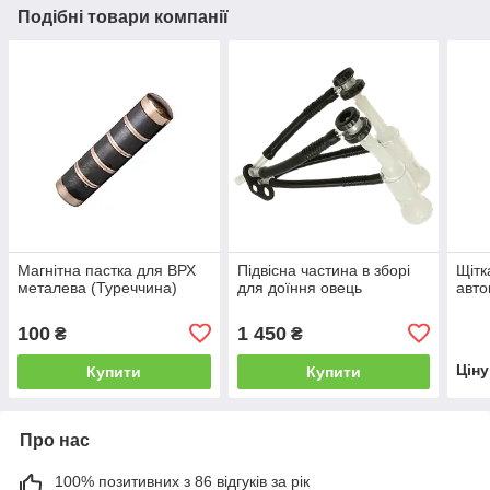
Подібні товари компанії
Магнітна пастка для ВРХ
Підвісна частина в зборі
Щітк
металева (Туреччина)
для доїння овець
авто
100
1 450
₴
₴
Цін
Купити
Купити
Про нас
100% позитивних з 86 відгуків за рік