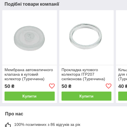
Подібні товари компанії
Мембрана автоматичного
Прокладка кутового
Кіль
клапана в кутовий
колектора ITP207
для 
колектор (Туреччина)
силіконова (Туреччина)
(Тур
50
50
40
₴
₴
Купити
Купити
Про нас
100% позитивних з 86 відгуків за рік