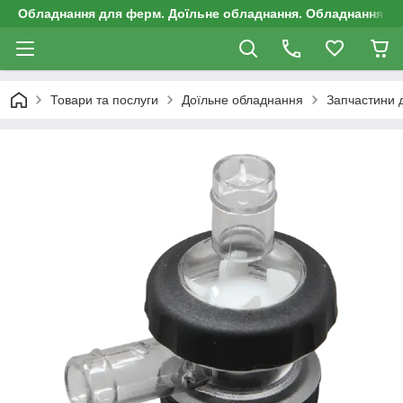
Обладнання для ферм. Доїльне обладнання. Обладнання д
Товари та послуги
Доїльне обладнання
Запчастини д