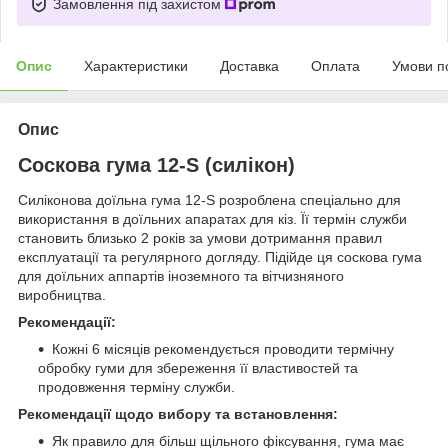
Замовлення під захистом
Опис
Характеристики
Доставка
Оплата
Умови п
Опис
Соскова гума 12-S (силікон)
Силіконова доїльна гума 12-S розроблена спеціально для
використання в доїльних апаратах для кіз. Її термін служби
становить близько 2 років за умови дотримання правил
експлуатації та регулярного догляду. Підійде ця соскова гума
для доїльних аппартів іноземного та вітчизняного
виробництва.
Рекомендації:
Кожні 6 місяців рекомендується проводити термічну
обробку гуми для збереження її властивостей та
продовження терміну служби.
Рекомендації щодо вибору та встановлення:
Як правило для більш щільного фіксування, гума має