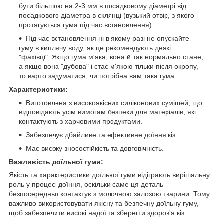
бути більшою на 2-3 мм в посадковому діаметрі від
посадкового діаметра в склянці (вузький отвір, з якого
протягується гума під час встановлення).
Під час встановлення ні в якому разі не опускайте
гуму в киплячу воду, як це рекомендують деякі
"фахівці". Якщо гума м'яка, вона й так нормально стане,
а якщо вона "дубова" і стає м'якою тільки після окропу,
то варто задуматися, чи потрібна вам така гума.
Характеристики:
Виготовлена з високоякісних силіконових сумішей, що
відповідають усім вимогам безпеки для матеріалів, які
контактують з харчовими продуктами.
Забезпечує дбайливе та ефективне доїння кіз.
Має високу зносостійкість та довговічність.
Важливість доїльної гуми:
Якість та характеристики доїльної гуми відіграють вирішальну
роль у процесі доїння, оскільки саме ця деталь
безпосередньо контактує з молочною залозою тварини. Тому
важливо використовувати якісну та безпечну доїльну гуму,
щоб забезпечити високі надої та зберегти здоров'я кіз.