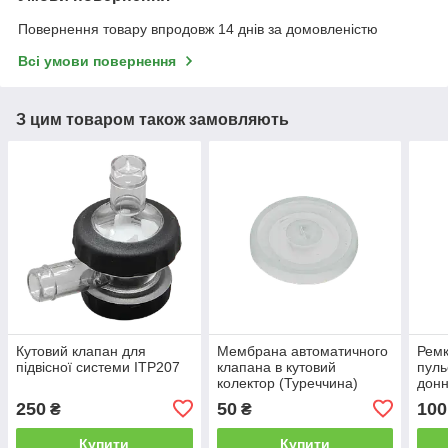
Повернення товару впродовж 14 днів за домовленістю
Всі умови повернення
З цим товаром також замовляють
Кутовий клапан для
Мембрана автоматичного
Ремк
підвісної системи ITP207
клапана в кутовий
пуль
колектор (Туреччина)
донн
мемб
250
50
100
₴
₴
Купити
Купити