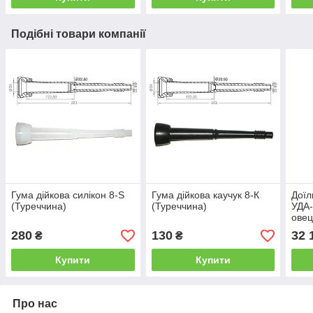
Подібні товари компанії
Гума дійкова силікон 8-S
Гума дійкова каучук 8-К
Доїл
(Туреччина)
(Туреччина)
УДА-
овец
280
130
32 
₴
₴
Купити
Купити
Про нас