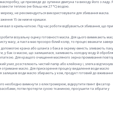
маслоробку, це призведе до зупинки двигуна та виходу його з ладу.
звести теплою (не більш ніж 27 °C) водою.
у мережу, не рекомендується використовувати для збивання масла.
таження 15 см нижче кришки.
я вал із крильчаткою. Під час роботи відбувається збивання, що пр
) робити візуальну оцінку готовності масла. Для цього вимикають мас
сту масу, а пахта має прозоро-білий колір, то процес вважати заве
а допомогою крана або шланга з бака в окрему ємність зливають паху
ти, у бак із масою, що залишилася, заливають холодну воду й обробл
опаткою. Для кращого очищення масляного зерна промивання повт
ий ухил, розстелюють чистий папір або клейонку і, злегка відтиснув
и отримане масло. Для прискорення процесу видалення води масло
 залишків води масло збирають у ком, продукт готовий до вживанн
ого необхідно вимкнути з електромережі, відкрутити гвинт фіксатор
 засобами, потім протерти сухою тканиною, просушити та зібрати у