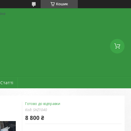
Кошик
аїна
Статті
Готово до відправки
Код:
SHZ1040
8 800 ₴