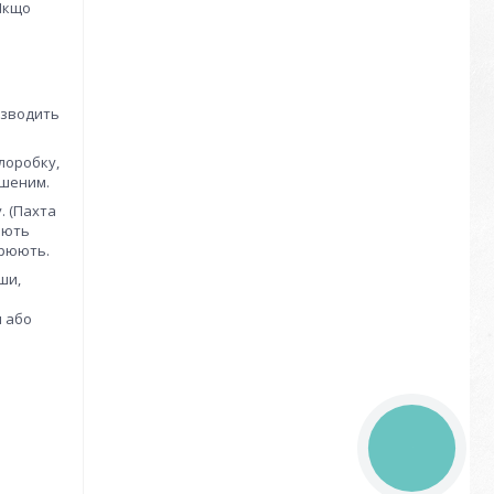
 Якщо
изводить
лоробку,
ршеним.
. (Пахта
яють
орюють.
ши,
я або
КНОПКА
ЗВ'ЯЗКУ