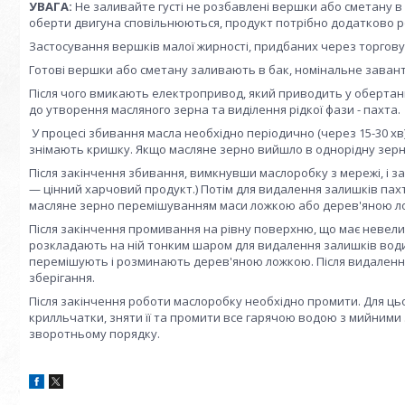
УВАГА:
Не заливайте густі не розбавлені вершки або сметану в 
оберти двигуна сповільнюються, продукт потрібно додатково ро
Застосування вершків малої жирності, придбаних через торгов
Готові вершки або сметану заливають в бак, номінальне заван
Після чого вмикають електропривод, який приводить у обертанн
до утворення масляного зерна та виділення рідкої фази - пахта.
У процесі збивання масла необхідно періодично (через 15-30 хв
знімають кришку. Якщо масляне зерно вийшло в однорідну зерни
Після закінчення збивання, вимкнувши маслоробку з мережі, і з
— цінний харчовий продукт.) Потім для видалення залишків пах
масляне зерно перемішуванням маси ложкою або дерев'яною л
Після закінчення промивання на рівну поверхню, що має невелик
розкладають на ній тонким шаром для видалення залишків вод
перемішують і розминають дерев'яною ложкою. Після видалення
зберігання.
Після закінчення роботи маслоробку необхідно промити. Для ць
крилльчатки, зняти її та промити все гарячою водою з мийними
зворотньому порядку.