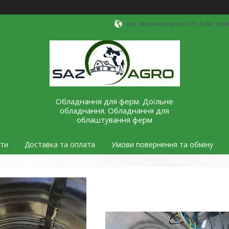
вул. Магнітогірська 1е, Київ, Укр
Обладнання для ферм. Доїльне
обладнання. Обладнання для
облаштування ферм
ти
Доставка та оплата
Умови повернення та обміну