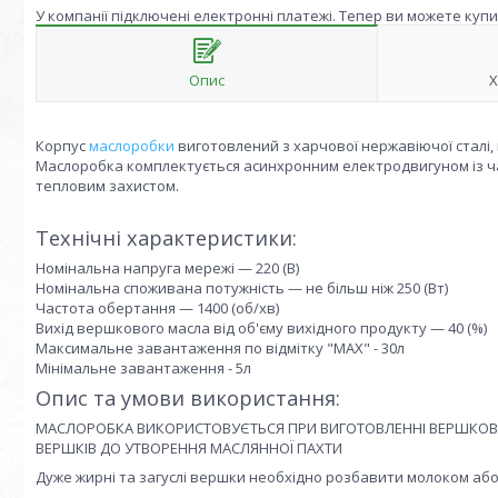
У компанії підключені електронні платежі. Тепер ви можете куп
Опис
Х
Корпус
маслоробки
виготовлений з харчової нержавіючої сталі
Маслоробка комплектується асинхронним електродвигуном із ч
тепловим захистом.
Технічні характеристики:
Номінальна напруга мережі — 220 (В)
Номінальна споживана потужність — не більш ніж 250 (Вт)
Частота обертання — 1400 (об/хв)
Вихід вершкового масла від об'єму вихідного продукту — 40 (%)
Максимальне завантаження по відмітку "MAX" - 30л
Мінімальне завантаження - 5л
Опис та умови використання:
МАСЛОРОБКА ВИКОРИСТОВУЄТЬСЯ ПРИ ВИГОТОВЛЕННІ ВЕРШКОВ
ВЕРШКІВ ДО УТВОРЕННЯ МАСЛЯННОЇ ПАХТИ
Дуже жирні та загуслі вершки необхідно розбавити молоком або