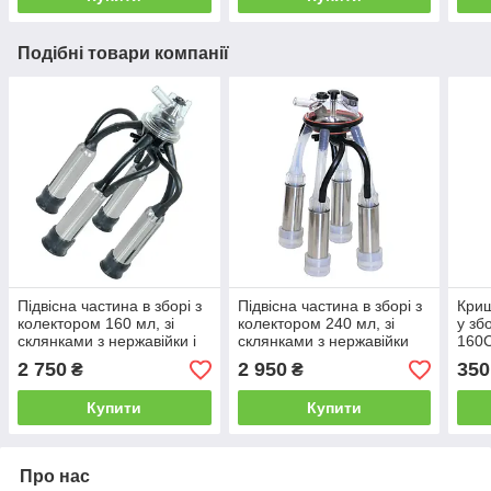
Подібні товари компанії
Підвісна частина в зборі з
Підвісна частина в зборі з
Криш
колектором 160 мл, зі
колектором 240 мл, зі
у зб
склянками з нержавійки і
склянками з нержавійки
160
дійковою гумою
комбі і сосковими
2 750
2 950
350
₴
₴
силіконом
Купити
Купити
Про нас