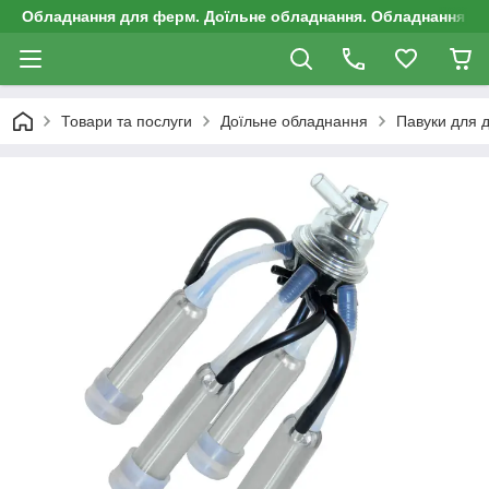
Обладнання для ферм. Доїльне обладнання. Обладнання д
Товари та послуги
Доїльне обладнання
Павуки для д