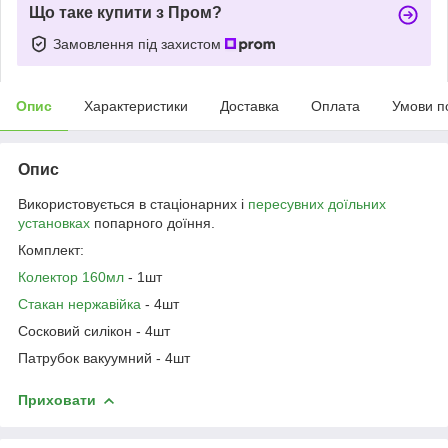
Що таке купити з Пром?
Замовлення під захистом
Опис
Характеристики
Доставка
Оплата
Умови п
Опис
Використовується в стаціонарних і
пересувних доїльних
установках
попарного доїння.
Комплект:
Колектор 160мл
- 1шт
Стакан нержавійка
- 4шт
Сосковий силікон - 4шт
Патрубок вакуумний - 4шт
Приховати