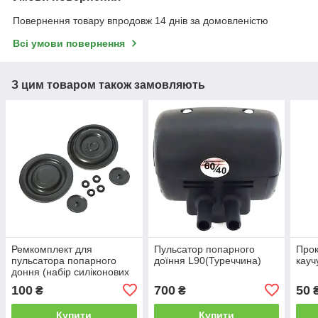
Повернення товару впродовж 14 днів за домовленістю
Всі умови повернення
З цим товаром також замовляють
Ремкомплект для
Пульсатор попарного
Прок
пульсатора попарного
доїння L90(Туреччина)
кауч
доння (набір силіконових
мембран L02, L80, L90)
100
700
50
₴
₴
Купити
Купити