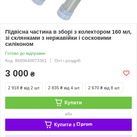
Підвісна частина в зборі з колектором 160 мл,
зі склянками з нержавійки і сосковими
силіконом
Готово до відправки
Код: 8680640073361
Опт і роздріб
3 000
₴
2 918 ₴
від 2 шт.
2 835 ₴
від 4 шт.
2 670 ₴
від 8 шт.
Купити
або
Купити з