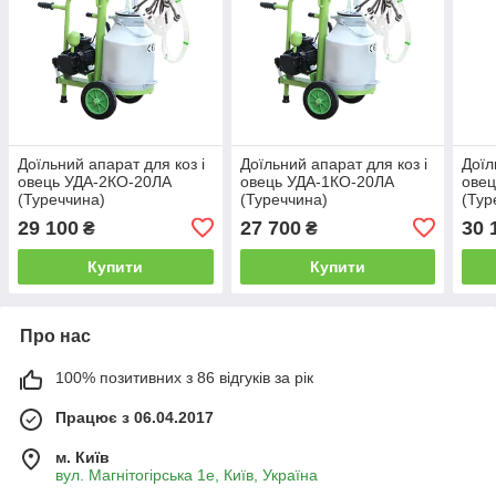
Доїльний апарат для коз і
Доїльний апарат для коз і
Доїл
овець УДА-2КО-20ЛА
овець УДА-1КО-20ЛА
овец
(Туреччина)
(Туреччина)
(Тур
29 100
27 700
30 
₴
₴
Купити
Купити
Про нас
100% позитивних з 86 відгуків за рік
Працює з 06.04.2017
м. Київ
вул. Магнітогірська 1е, Київ, Україна