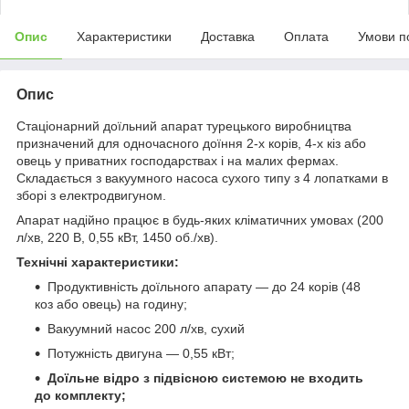
Опис
Характеристики
Доставка
Оплата
Умови п
Опис
Стаціонарний доїльний апарат турецького виробництва
призначений для одночасного доїння 2-х корів, 4-х кіз або
овець у приватних господарствах і на малих фермах.
Складається з вакуумного насоса сухого типу з 4 лопатками в
зборі з електродвигуном.
Апарат надійно працює в будь-яких кліматичних умовах (200
л/хв, 220 В, 0,55 кВт, 1450 об./хв).
Технічні характеристики:
Продуктивність доїльного апарату — до 24 корів (48
коз або овець) на годину;
Вакуумний насос 200 л/хв, сухий
Потужність двигуна — 0,55 кВт;
Доїльне відро з підвісною системою не входить
до комплекту;