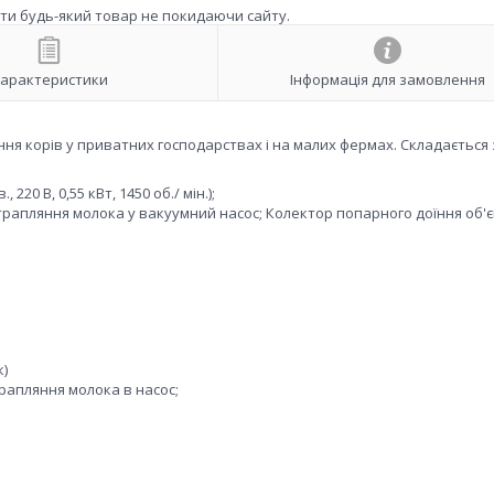
ити будь-який товар не покидаючи сайту.
арактеристики
Інформація для замовлення
я корів у приватних господарствах і на малих фермах. Складається 
20 В, 0,55 кВт, 1450 об./ мін.);
трапляння молока у вакуумний насос; Колектор попарного доїння об'
к)
рапляння молока в насос;