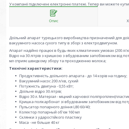
У компанії підключені електронні платежі. Тепер ви можете куп
Опис
Х
Доїльний апарат турецького виробництва призначений для доїнн
вакуумного насоса сухого типу в зборі з електродвигуном.
Апарат надійно працює в будь-яких кліматичних умовах (200 л/хв., 2
Відро на 30 літрів з кришкою з вбудованим запобіжником від по
мл сприяє швидкому збору та проходженню молока;
Технічні характеристики:
Продуктивність доїльного апарата - до 14 корів на годину;
Вакуумний насос 200 л/хв, сухий
Потужність двигуна - 0,55 кВт;
Доїльне відро 30 літрів;
Відро 30 л. Матеріал - міцний харчової поліпропілен(пласти
Кришка полікарбонат зі вбудованим запобіжником від пот
Пульсатор попарного доїння L80 60/40;
Колектор попарный об'єм 160 мл
Склянки з ударостійкого пластику
Маса - не більше 40 кг