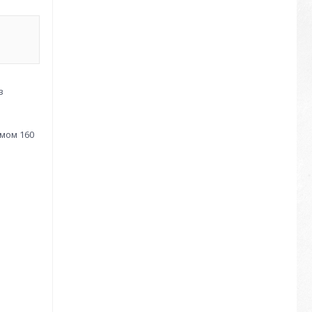
з
ємом 160