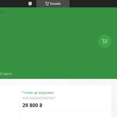
Кошик
аїна
Статті
Готово до відправки
Код:
8680640008783P
29 800 ₴