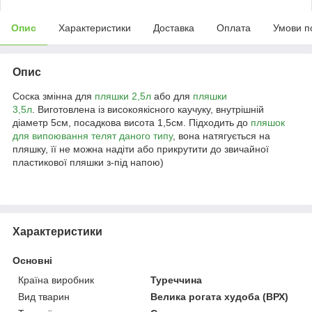
Опис
Характеристики
Доставка
Оплата
Умови п
Опис
Соска змінна для
пляшки 2,5л
або для
пляшки
3,5л
. Виготовлена ​​із високоякісного каучуку, внутрішній
діаметр 5см, посадкова висота 1,5см. Підходить до
пляшок
для випоювання телят даного типу
, вона натягується на
пляшку, її не можна надіти або прикрутити до звичайної
пластикової пляшки з-під напою)
Характеристики
Основні
Країна виробник
Туреччина
Вид тварин
Велика рогата худоба (ВРХ)