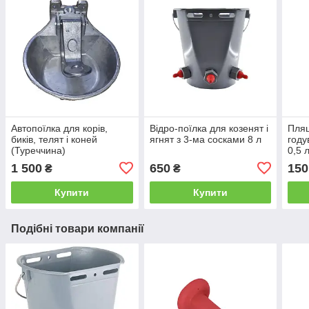
Автопоїлка для корів,
Відро-поїлка для козенят і
Пляш
биків, телят і коней
ягнят з 3-ма сосками 8 л
году
(Туреччина)
0,5 
1 500
650
150
₴
₴
Купити
Купити
Подібні товари компанії