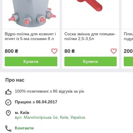
Відро-поїлка для козенят і
Соска змінна для пляшки-
Пляш
ягнят із 5-ма сосками 8 л
поїлки 2,5-3,5л
году
800
80
200
₴
₴
Купити
Купити
Про нас
100% позитивних з 86 відгуків за рік
Працює з 06.04.2017
м. Київ
вул. Магнітогірська 1е, Київ, Україна
Контакти