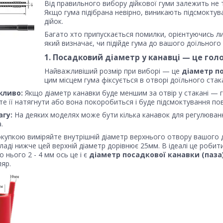
Від правильного вибору дійкової гуми залежить не т
Якщо гума підібрана невірно, виникають підсмоктув
дійок.
Багато хто припускається помилки, орієнтуючись л
який визначає, чи підійде гума до вашого доїльного
1. Посадковий діаметр у канавці — це голо
Найважливіший розмір при виборі — це
діаметр по
цим місцем гума фіксується в отворі доїльного стак
жливо:
Якщо діаметр канавки буде меншим за отвір у стакані — 
е її натягнути або вона покоробиться і буде підсмоктування пов
агу:
На деяких моделях може бути кілька канавок для регулюван
.
купкою виміряйте внутрішній діаметр верхнього отвору вашого 
ладі нижче цей верхній діаметр дорівнює 25мм. В ідеалі це роби
 нього 2 - 4 мм ось це і є
діаметр посадкової канавки (паза
яр.