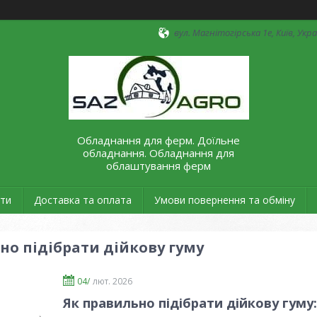
вул. Магнітогірська 1е, Київ, Укр
Обладнання для ферм. Доїльне
обладнання. Обладнання для
облаштування ферм
ти
Доставка та оплата
Умови повернення та обміну
но підібрати дійкову гуму
04/
лют. 2026
Як правильно підібрати дійкову гуму