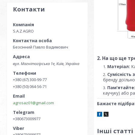
Контакти
S.A.Z AGRO
Безсінний Павло Вадимович
2. На що ще тр
вул. Магнітогірська 1е, Київ, Україна
Матеріал:
Ка
Сумісність 
+380 (67) 300-99-77
бренду доїльно
+380 (50) 064-56-71
Пам’ятайте
каучуку) або ра
agrosaz01@gmail.com
Бажаєте підібра
+380673009977
Інші статті
+380673009977