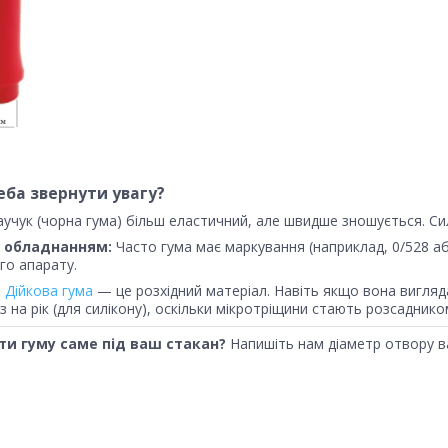
еба звернути увагу?
учук (чорна гума) більш еластичний, але швидше зношується. Силі
з обладнанням:
Часто гума має маркування (наприклад, 0/528 а
го апарату.
:
Дійкова гума
— це розхідний матеріал. Навіть якщо вона виглядає
з на рік (для силікону), оскільки мікротріщини стають розсаднико
ти гуму саме під ваш стакан?
Напишіть нам діаметр отвору в