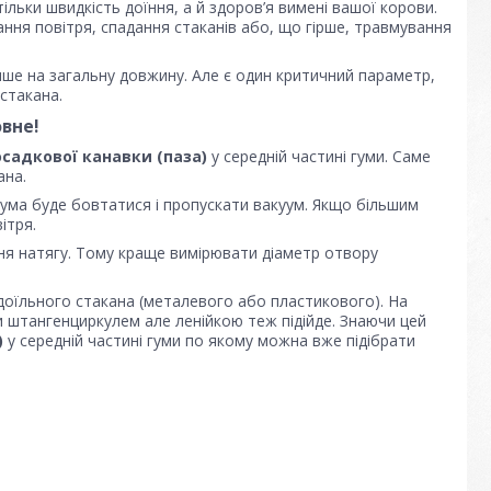
ільки швидкість доїння, а й здоров’я вимені вашої корови.
ання повітря, спадання стаканів або, що гірше, травмування
ише на загальну довжину. Але є один критичний параметр,
 стакана.
вне!
садкової канавки (паза)
у середній частині гуми. Саме
ана.
гума буде бовтатися і пропускати вакуум. Якщо більшим
ітря.
ня натягу. Тому краще вимірювати діаметр отвору
доїльного стакана (металевого або пластикового). На
ти штангенциркулем але ленійкою теж підійде. Знаючи цей
)
у середній частині гуми по якому можна вже підібрати