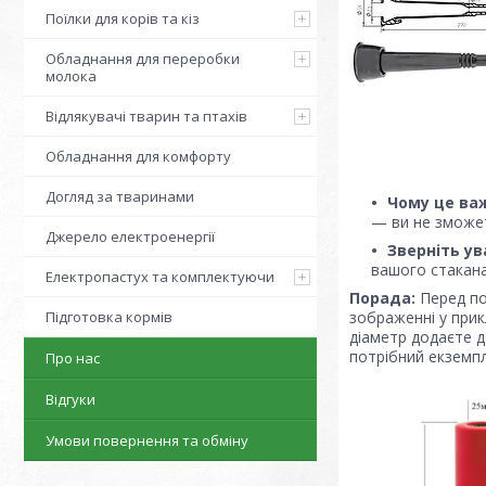
Поїлки для корів та кіз
Обладнання для переробки
молока
Відлякувачі тварин та птахів
Обладнання для комфорту
Догляд за тваринами
Чому це ва
— ви не зможет
Джерело електроенергії
Зверніть ув
вашого стакана
Електропастух та комплектуючи
Порада:
Перед по
Підготовка кормів
зображенні у прик
діаметр додаєте до
потрібний екземпл
Про нас
Відгуки
Умови повернення та обміну